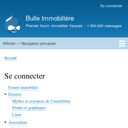
Aller
Se connecter
Menu
au
du
Bulle Immobilière
contenu
compte
principal
Premier forum immobilier français : 1.500.000 messages
de
l'utilisateur
Afficher — Navigation principale
Navigation
principale
Accueil
Accueil
Fil
d'Ariane
Se connecter
Forum immobilier
Dossiers
Mythes et croyances de l'immobilier
Etudes et graphiques
Liens
Association