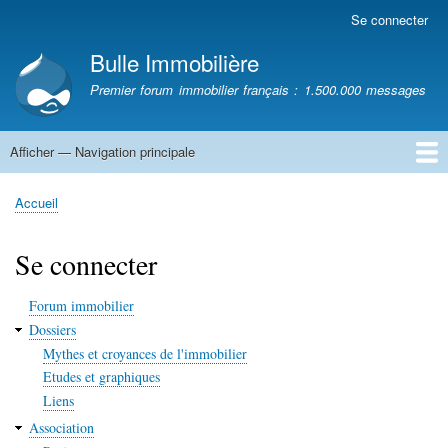
Aller
Se connecter
Menu
au
du
Bulle Immobilière
contenu
compte
principal
Premier forum immobilier français : 1.500.000 messages
de
l'utilisateur
Afficher — Navigation principale
Navigation
principale
Accueil
Accueil
Fil
d'Ariane
Se connecter
Forum immobilier
Dossiers
Mythes et croyances de l'immobilier
Etudes et graphiques
Liens
Association