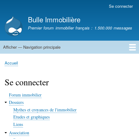
Aller
Se connecter
Menu
au
du
Bulle Immobilière
contenu
compte
principal
Premier forum immobilier français : 1.500.000 messages
de
l'utilisateur
Afficher — Navigation principale
Navigation
principale
Accueil
Accueil
Fil
d'Ariane
Se connecter
Forum immobilier
Dossiers
Mythes et croyances de l'immobilier
Etudes et graphiques
Liens
Association