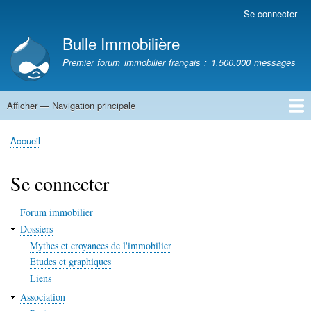
Aller
Se connecter
Menu
au
du
Bulle Immobilière
contenu
compte
principal
Premier forum immobilier français : 1.500.000 messages
de
l'utilisateur
Afficher — Navigation principale
Navigation
principale
Accueil
Accueil
Fil
d'Ariane
Se connecter
Forum immobilier
Dossiers
Mythes et croyances de l'immobilier
Etudes et graphiques
Liens
Association