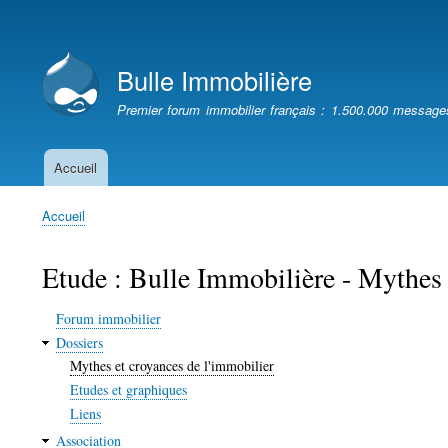
Menu
du
Bulle Immobilière
compte
de
Premier forum immobilier français : 1.500.000 message
l'utilisateur
Accueil
Navigation
principale
Accueil
Fil
d'Ariane
Etude : Bulle Immobilière - Mythes 
Forum immobilier
Dossiers
Mythes et croyances de l'immobilier
Etudes et graphiques
Liens
Association