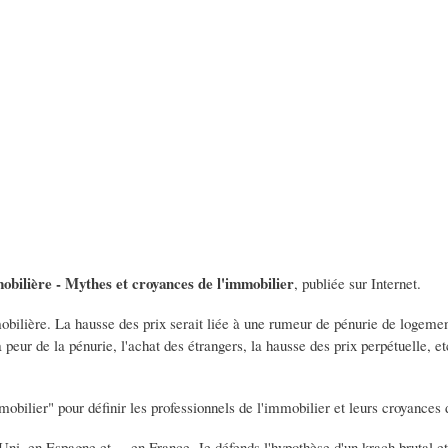
obilière - Mythes et croyances de l'immobilier
, publiée sur Internet.
ilière. La hausse des prix serait liée à une rumeur de pénurie de logement
la peur de la pénurie, l'achat des étrangers, la hausse des prix perpétuelle, e
mobilier" pour définir les professionnels de l'immobilier et leurs croyances
ni, en Espagne et ... en France. Je défends l'hypothèse d'un krach brutal et