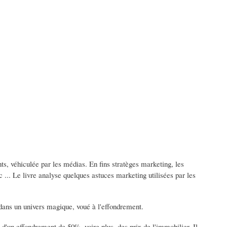
s, véhiculée par les médias. En fins stratèges marketing, les
tc ... Le livre analyse quelques astuces marketing utilisées par les
 dans un univers magique, voué à l'effondrement.
 d'un effondrement de 50%, voire plus, des prix de l'immobilier. Il