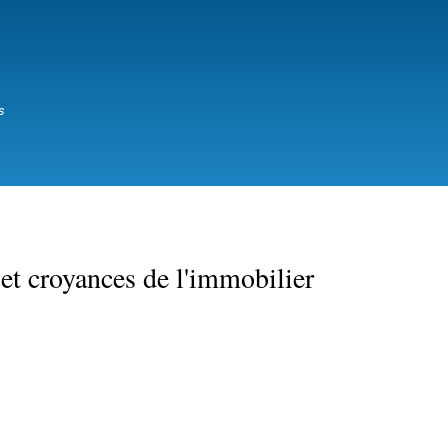
Aller
au
contenu
principal
s
et croyances de l'immobilier