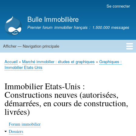
Aller
Se connecter
Menu
au
du
Bulle Immobilière
contenu
compte
principal
Premier forum immobilier français : 1.500.000 messages
de
l'utilisateur
Afficher — Navigation principale
Navigation
principale
Accueil
Accueil
Marché immobilier : études et graphiques
Graphiques :
Fil
Immobilier Etats-Unis
d'Ariane
Immobilier Etats-Unis :
Constructions neuves (autorisées,
démarrées, en cours de construction,
livrées)
Forum immobilier
Dossiers