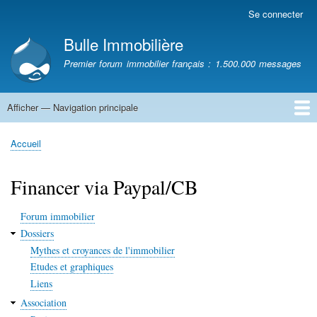
Aller
Se connecter
Menu
au
du
Bulle Immobilière
contenu
compte
principal
Premier forum immobilier français : 1.500.000 messages
de
l'utilisateur
Afficher — Navigation principale
Navigation
principale
Accueil
Accueil
Fil
d'Ariane
Financer via Paypal/CB
Forum immobilier
Dossiers
Mythes et croyances de l'immobilier
Etudes et graphiques
Liens
Association