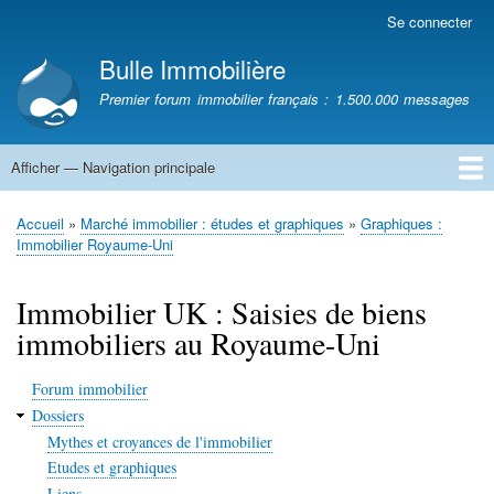
Aller
Se connecter
Menu
au
du
Bulle Immobilière
contenu
compte
principal
Premier forum immobilier français : 1.500.000 messages
de
l'utilisateur
Afficher — Navigation principale
Navigation
principale
Accueil
Accueil
Marché immobilier : études et graphiques
Graphiques :
Fil
Immobilier Royaume-Uni
d'Ariane
Immobilier UK : Saisies de biens
immobiliers au Royaume-Uni
Forum immobilier
Dossiers
Mythes et croyances de l'immobilier
Etudes et graphiques
Liens